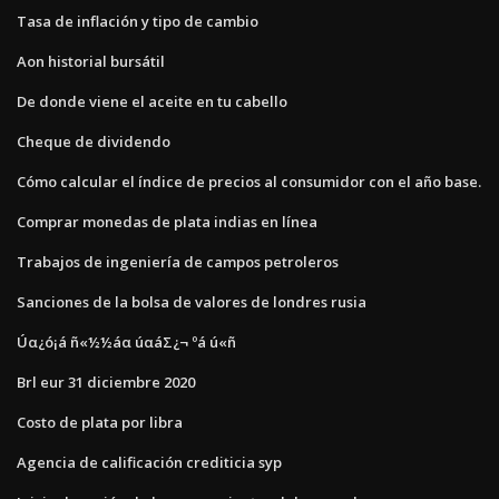
Tasa de inflación y tipo de cambio
Aon historial bursátil
De donde viene el aceite en tu cabello
Cheque de dividendo
Cómo calcular el índice de precios al consumidor con el año base.
Comprar monedas de plata indias en línea
Trabajos de ingeniería de campos petroleros
Sanciones de la bolsa de valores de londres rusia
Úα¿ó¡á ñ«½½áα úαáΣ¿¬ ºá ú«ñ
Brl eur 31 diciembre 2020
Costo de plata por libra
Agencia de calificación crediticia syp