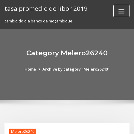
Skip
tasa promedio de libor 2019
to
content
cambio do dia banco de moçambique
Category Melero26240
Home
Archive by category "Melero26240"
Melero26240